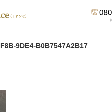
080
営
4F8B-9DE4-B0B7547A2B17