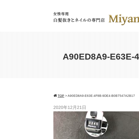
A90ED8A9-E63E-
TOP
>
A90ED8A9-E63E-4F8B-9DE4-B0B7547A2B17
2020年12月21日