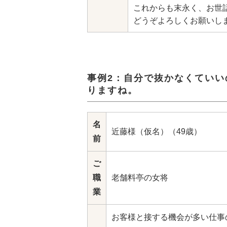
これからも末永く、お世
どうぞよろしくお願いし
事例2：自分で抜かなくてい
りますね。
名
近藤様（仮名）（49歳）
前
ご
職
老舗料亭の女将
業
お客様と接する機会が多い仕事