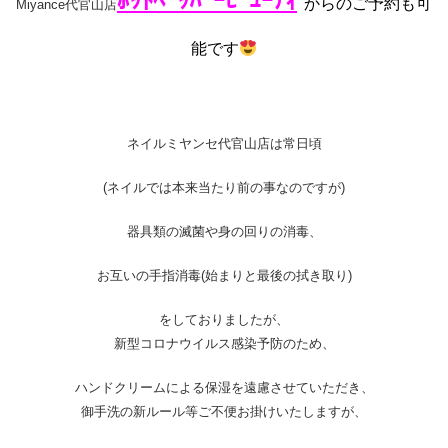
ﾎｯﾄﾍﾟｯﾊﾟｰﾋﾞｭｰﾃｨ
からのご予約も可
Miyance代官山店
能です
ネイルミヤンセ代官山店は常日頃
(ネイルでは本来当たり前の事なのですが)
器具類の滅菌や身の回りの消毒、
お互いの手指消毒(始まりと最後の拭き取り)
をしておりましたが、
新型コロナウイルス感染予防のため、
ハンドクリームによる保湿を遠慮させていただき、
御手洗の新ルール等ご不便お掛けいたしますが、