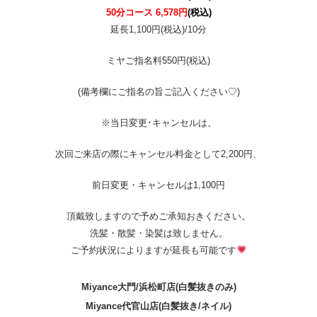
50分コース 6,578円
(税込)
延長1,100円(税込)/10分
ミヤご指名料550円(税込)
(備考欄にご指名の旨ご記入ください♡)
※当日変更･キャンセルは、
次回ご来店の際にキャンセル料金として2,200円、
前日変更・キャンセルは1,100円
頂戴致しますので予めご承知おきください。
洗髪・散髪・染髪は致しません。
ご予約状況によりますが延長も可能です
Miyance大門/浜松町
店
(白髪抜きのみ)
Miyance
代官山店
(白髪抜き/ネイル)