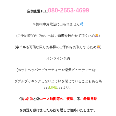
080-2553-4699
店舗直通TEL:
※施術中お電話に出られません
(ご予約時間内でめいっぱい
白髪
を抜かせて頂くため
)
(
ネイル
も可能な限りお客様のご予約をお取りするため
)
オンライン予約
(ホットペッパービューティーや楽天ビューティー)は、
ダブルブッキングしないよう枠を閉じていることもある為
↓↓↓
LINE
↓↓↓より、
①
お名前
と②
コース時間等のご要望
、③
ご希望日時
をお送り頂けましたら折り返しご連絡いたします。