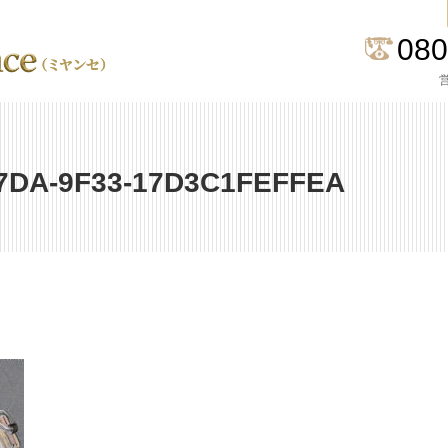
080
営
47DA-9F33-17D3C1FEFFEA