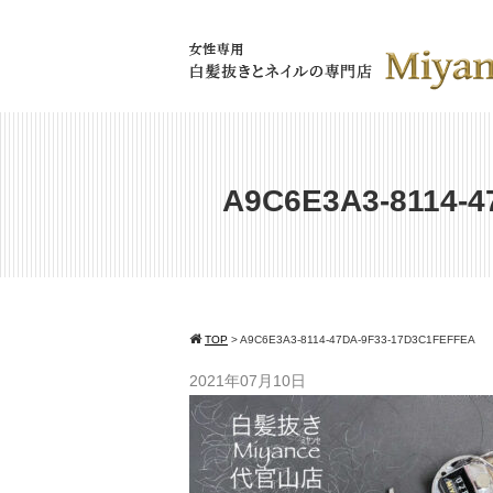
A9C6E3A3-8114-
TOP
>
A9C6E3A3-8114-47DA-9F33-17D3C1FEFFEA
2021年07月10日