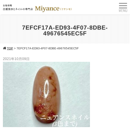
7EFCF17A-ED93-4F07-8DBE-
49676545EC5F
TOP
>
7EFCF17A-ED93-4F07-8DBE-49676545EC5F
2021年10月09日