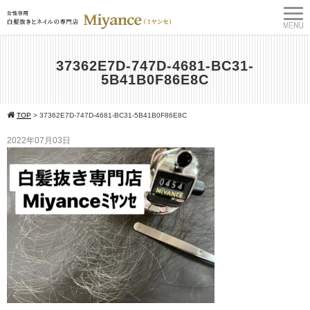
37362E7D-747D-4681-BC31-
5B41B0F86E8C
TOP
>
37362E7D-747D-4681-BC31-5B41B0F86E8C
2022年07月03日