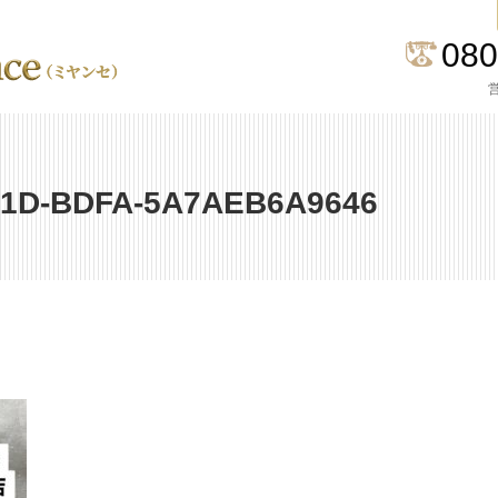
080
営
E1D-BDFA-5A7AEB6A9646