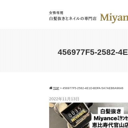
456977F5-2582-4
TOP
>
456977F5-2582-4E1D-BDFA-5A7AEB6A9646
2022年11月13日