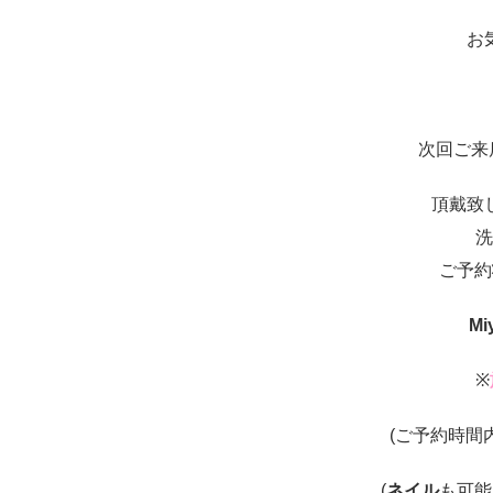
お
次回ご来
頂戴致
洗
ご予約
Mi
※
(ご予約時間
(
ネイル
も可能