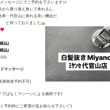
メッセージにてご予約を下さいます
浜から乗り換え無しで来れるし、
比寿・代官山に来れる良い機会だ
と仰っておりました
(税込)
(税込)
10分
ドマッサージ
未満単体予約不可)
ドではなくマシーンによる施術です)
なく予約時にご希望の旨お知らせ下さい♡)