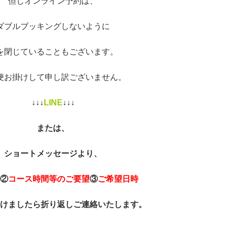
但しオンライン予約は、
ダブルブッキングしないように
を閉じていることもございます。
便お掛けして申し訳ございません。
↓↓↓
LINE
↓↓↓
または、
ショートメッセージより、
②
コース時間等のご要望
③
ご希望日時
けましたら折り返しご連絡いたします。