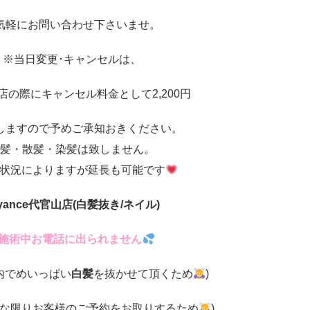
気軽にお問い合わせ下さいませ。
※当日変更･キャンセルは、
店の際にキャンセル料金として2,200円
しますので予めご承知おきください。
髪・散髪・染髪は致しません。
状況によりますが延長も可能です
yance
代官山店
(白髪抜き/ネイル)
施術中お電話に出られません
内でめいっぱい
白髪
を抜かせて頂くため
)
な限りお客様のご予約をお取りするため
)