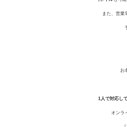
また、営業
お
1人で対応し
オンラ
『