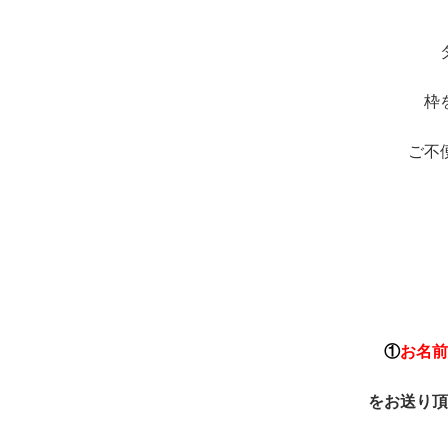
枠
ご不
①
お名前
をお送り頂