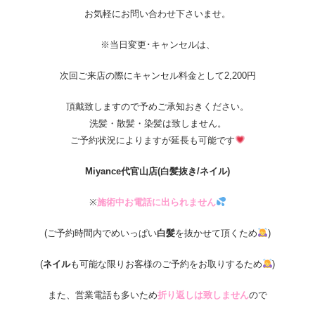
お気軽にお問い合わせ下さいませ。
※当日変更･キャンセルは、
次回ご来店の際にキャンセル料金として2,200円
頂戴致しますので予めご承知おきください。
洗髪・散髪・染髪は致しません。
ご予約状況によりますが延長も可能です
Miyance
代官山店
(白髪抜き/ネイル)
※
施術中お電話に出られません
(ご予約時間内でめいっぱい
白髪
を抜かせて頂くため
)
(
ネイル
も可能な限りお客様のご予約をお取りするため
)
また、営業電話も多いため
折り返しは致しません
ので