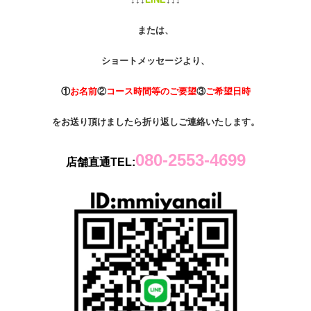
または、
ショートメッセージより、
①
お名前
②
コース時間等のご要望
③
ご希望日時
をお送り頂けましたら折り返しご連絡いたします。
080-2553-4699
店舗直通TEL: