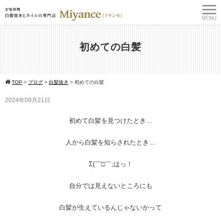
初めての白髪
TOP
>
ブログ
>
白髪抜き
>
初めての白髪
2024年09月21日
初めて白髪を見つけたとき…
人から白髪を知らされたとき…
Σ(￣□￣;はっ！
自分では見えないところにも
白髪が生えているんじゃないかって