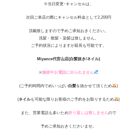
※当日変更･キャンセルは、
次回ご来店の際にキャンセル料金として2,200円
頂戴致しますので予めご承知おきください。
洗髪・散髪・染髪は致しません。
ご予約状況によりますが延長も可能です。
Miyance
代官山店
(白髪抜き/ネイル)
※
施術中お電話に出られません
(ご予約時間内でめいっぱい
白髪
を抜かせて頂くため
)
(
ネイル
も可能な限りお客様のご予約をお取りするため
)
また、営業電話も多いため
折り返しは致しません
ので
予めご承知おきくださいませ。