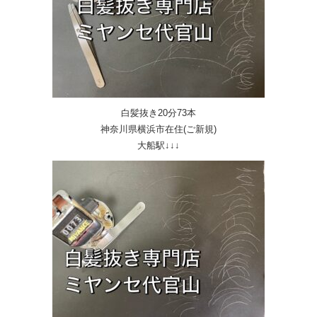
白髪抜き20分73本
神奈川県横浜市在住(ご新規)
大船駅↓↓↓