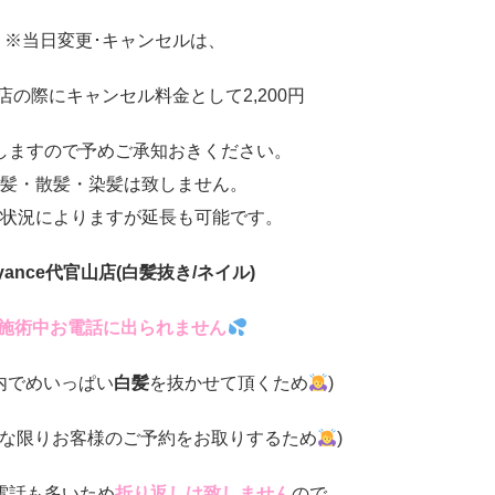
※当日変更･キャンセルは、
店の際にキャンセル料金として2,200円
しますので予めご承知おきください。
髪・散髪・染髪は致しません。
状況によりますが延長も可能です。
yance
代官山店
(白髪抜き/ネイル)
施術中お電話に出られません
内でめいっぱい
白髪
を抜かせて頂くため
)
な限りお客様のご予約をお取りするため
)
電話も多いため
折り返しは致しません
ので