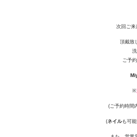
次回ご来
頂戴致
洗
ご予約
Mi
※
(ご予約時間
(
ネイル
も可能
また、営業