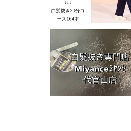
↓↓↓
白髪抜き30分コ
ース164本