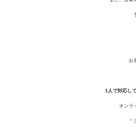
お
1人で対応し
オンラ
『