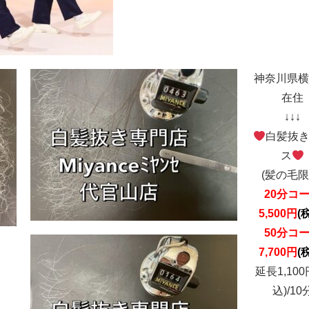
神奈川県横
在住
↓↓↓
白髪抜
ス
(髪の毛限
20分コ
5,500円
(
50分コ
7,700円
(
延長1,100
込)/10