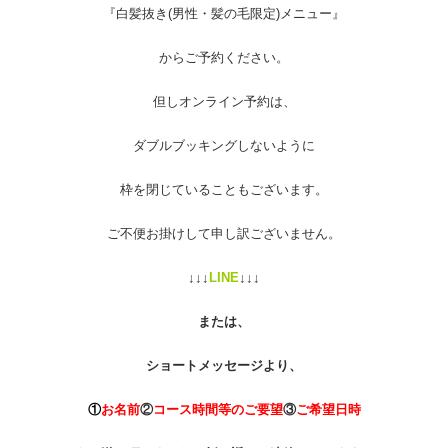
『白髪抜き(男性・髪の毛限定)メニュー』
からご予約ください。
但しオンライン予約は、
ダブルブッキングしないように
枠を閉じていることもございます。
ご不便お掛けして申し訳ございません。
↓↓↓
LINE
↓↓↓
または、
ショートメッセージより、
①
お名前
②
コース時間等のご要望
③
ご希望日時