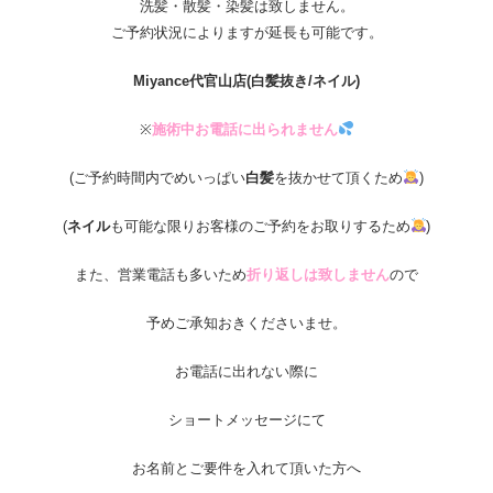
洗髪・散髪・染髪は致しません。
ご予約状況によりますが延長も可能です。
Miyance
代官山店
(白髪抜き/ネイル)
※
施術中お電話に出られません
(ご予約時間内でめいっぱい
白髪
を抜かせて頂くため
)
(
ネイル
も可能な限りお客様のご予約をお取りするため
)
また、営業電話も多いため
折り返しは致しません
ので
予めご承知おきくださいませ。
お電話に出れない際に
ショートメッセージにて
お名前とご要件を入れて頂いた方へ