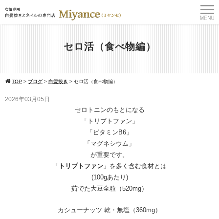
セロ活（食べ物編）
TOP
>
ブログ
>
白髪抜き
>
セロ活（食べ物編）
2026年03月05日
セロトニンのもとになる
「トリプトファン」
「ビタミンB6」
「マグネシウム」
が重要です。
「
トリプトファン
」を多く含む食材とは
(100gあたり)
茹でた大豆全粒（520mg）
カシューナッツ 乾・無塩（360mg）