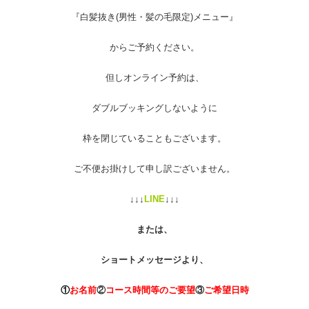
『白髪抜き(男性・髪の毛限定)メニュー』
からご予約ください。
但しオンライン予約は、
ダブルブッキングしないように
枠を閉じていることもございます。
ご不便お掛けして申し訳ございません。
↓↓↓
LINE
↓↓↓
または、
ショートメッセージより、
①
お名前
②
コース時間等のご要望
③
ご希望日時