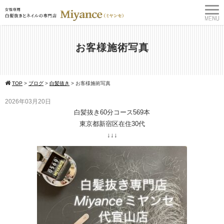
お客様施術写真
TOP
>
ブログ
>
白髪抜き
>
お客様施術写真
2026年03月20日
白髪抜き60分コース569本
東京都新宿区在住30代
↓↓↓