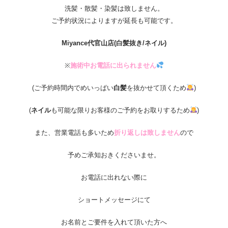
洗髪・散髪・染髪は致しません。
ご予約状況によりますが延長も可能です。
Miyance
代官山店
(白髪抜き/ネイル)
※
施術中お電話に出られません
(ご予約時間内でめいっぱい
白髪
を抜かせて頂くため
)
(
ネイル
も可能な限りお客様のご予約をお取りするため
)
また、営業電話も多いため
折り返しは致しません
ので
予めご承知おきくださいませ。
お電話に出れない際に
ショートメッセージにて
お名前とご要件を入れて頂いた方へ