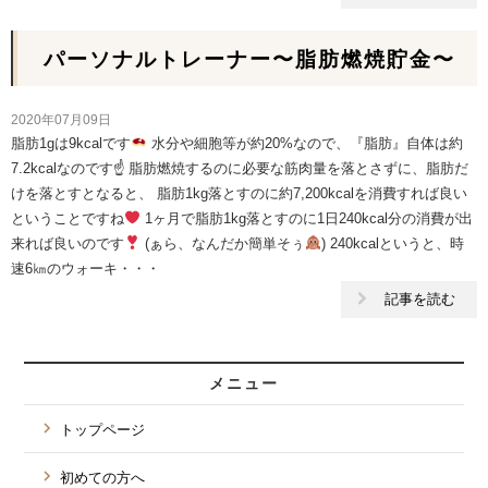
パーソナルトレーナー〜脂肪燃焼貯金〜
2020年07月09日
脂肪1gは9kcalです
水分や細胞等が約20%なので、『脂肪』自体は約
7.2kcalなのです☝
脂肪燃焼するのに必要な筋肉量を落とさずに、脂肪だ
けを落とすとなると、 脂肪1kg落とすのに約7,200kcalを消費すれば良い
ということですね
1ヶ月で脂肪1kg落とすのに1日240kcal分の消費が出
来れば良いのです
(ぁら、なんだか簡単そぅ
) 240kcalというと、時
速6㎞のウォーキ・・・
記事を読む
メニュー
トップページ
初めての方へ