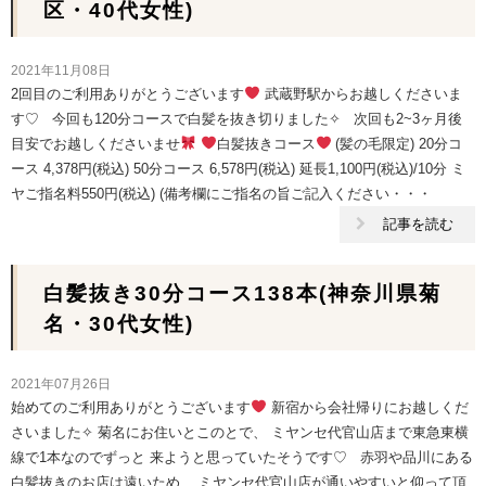
区・40代女性)
2021年11月08日
2回目のご利用ありがとうございます
武蔵野駅からお越しくださいま
す♡ 今回も120分コースで白髪を抜き切りました✧︎ 次回も2~3ヶ月後
目安でお越しくださいませ
白髪抜きコース
(髪の毛限定) 20分コ
ース 4,378円(税込) 50分コース 6,578円(税込) 延長1,100円(税込)/10分 ミ
ヤご指名料550円(税込) (備考欄にご指名の旨ご記入ください・・・
記事を読む
白髪抜き30分コース138本(神奈川県菊
名・30代女性)
2021年07月26日
始めてのご利用ありがとうございます
新宿から会社帰りにお越しくだ
さいました✧︎ 菊名にお住いとこのとで、 ミヤンセ代官山店まで東急東横
線で1本なのでずっと 来ようと思っていたそうです♡ 赤羽や品川にある
白髪抜きのお店は遠いため、 ミヤンセ代官山店が通いやすいと仰って頂