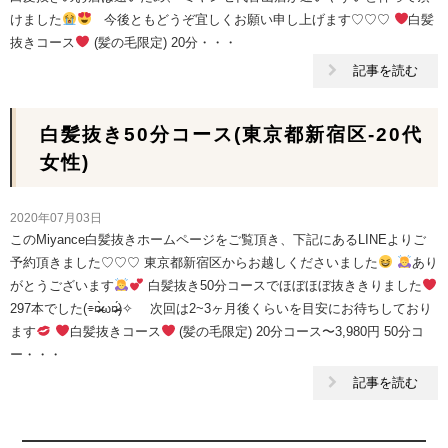
けました
今後ともどうぞ宜しくお願い申し上げます♡♡♡
白髪
抜きコース
(髪の毛限定) 20分・・・
記事を読む
白髪抜き50分コース(東京都新宿区-20代
女性)
2020年07月03日
このMiyance白髪抜きホームページをご覧頂き、下記にあるLINEよりご
予約頂きました♡♡♡ 東京都新宿区からお越しくださいました
あり
がとうございます
白髪抜き50分コースでほぼほぼ抜ききりました
297本でした(⌯¤̴̶̷̀ω¤̴̶̷́)✧ 次回は2~3ヶ月後くらいを目安にお待ちしており
ます
白髪抜きコース
(髪の毛限定) 20分コース〜3,980円 50分コ
ー・・・
記事を読む