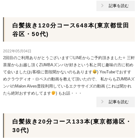
記事を読む
白髪抜き120分コース648本(東京都世田
谷区・50代)
2022年05月04日
2回目のご利用ありがとうございます♡LINEからご予約頂きました✧︎ 三軒
茶屋からお越し頂くZUMBAズンバが好きという私と同じ趣味の方に初め
て会いました(お客様に普段聞かないのもあります
) YouTubeでおすす
めクラウディオ・ロペスの動画を教えて頂いたので、 私からもZUMBAズ
ンバのMalon Alves普段利用しているエクササイズの動画 (これは聞かれ
たら絶対おすすめしてます
) もお話・・・
記事を読む
白髪抜き20分コース133本(東京都港区・
30代)