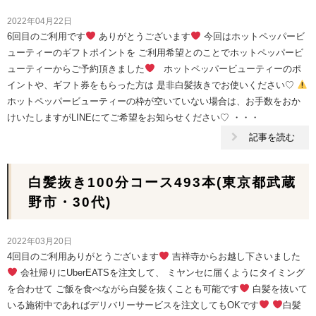
2022年04月22日
6回目のご利用です
ありがとうございます
今回はホットペッパービ
ューティーのギフトポイントを ご利用希望とのことでホットペッパービ
ューティーからご予約頂きました
ホットペッパービューティーのポ
イントや、ギフト券をもらった方は 是非白髪抜きでお使いください♡
ホットペッパービューティーの枠が空いていない場合は、お手数をおか
けいたしますがLINEにてご希望をお知らせください♡ ・・・
記事を読む
白髪抜き100分コース493本(東京都武蔵
野市・30代)
2022年03月20日
4回目のご利用ありがとうございます
吉祥寺からお越し下さいました
会社帰りにUberEATSを注文して、 ミヤンセに届くようにタイミング
を合わせて ご飯を食べながら白髪を抜くことも可能です
白髪を抜いて
いる施術中であればデリバリーサービスを注文してもOKです
白髪