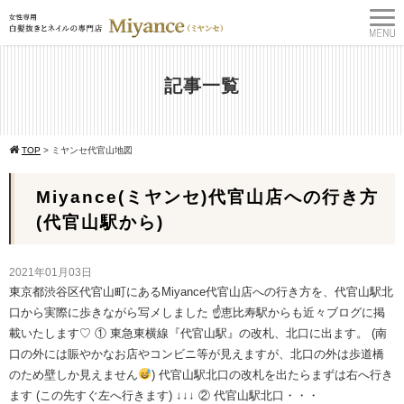
記事一覧
TOP
>
ミヤンセ代官山地図
Miyance(ミヤンセ)代官山店への行き方
(代官山駅から)
2021年01月03日
東京都渋谷区代官山町にあるMiyance代官山店への行き方を、代官山駅北
口から実際に歩きながら写メしました ☝
恵比寿駅からも近々ブログに掲
載いたします♡ ① 東急東横線『代官山駅』の改札、北口に出ます。 (南
口の外には賑やかなお店やコンビニ等が見えますが、北口の外は歩道橋
のため壁しか見えません
) 代官山駅北口の改札を出たらまずは右へ行き
ます (この先すぐ左へ行きます) ↓↓↓ ② 代官山駅北口・・・