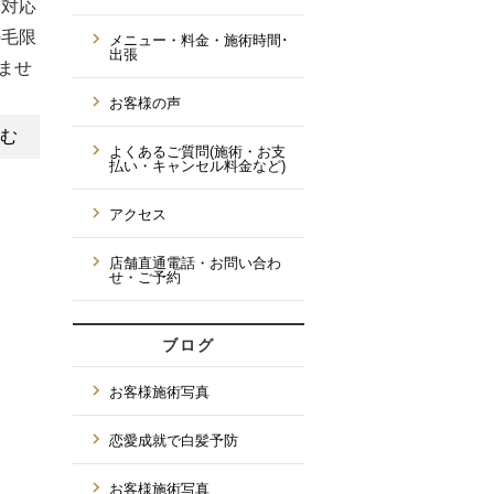
に対応
の毛限
メニュー・料金・施術時間･
出張
しませ
お客様の声
む
よくあるご質問(施術・お支
払い・キャンセル料金など)
アクセス
店舗直通電話・お問い合わ
せ・ご予約
ブログ
お客様施術写真
恋愛成就で白髪予防
お客様施術写真