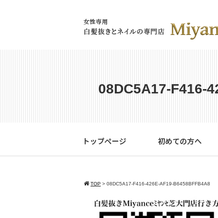
08DC5A17-F416-4
TOP
>
08DC5A17-F416-426E-AF19-B6458BFFB4A8