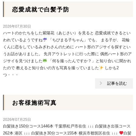
恋愛成就で白髪予防
2026年07月30日
ハートのかたちをした紫陽花（あじさい）を見ると 恋愛成就できるとい
われているようですね
「ちびまる子ちゃん」でも、 まる子が、 花輪
くんに恋をしているみぎわさんのために ハート形のアジサイを探すとい
うお話がありました。 先月アウトレットに行った際に 偶然ハート形のア
ジサイを見つけました
「何を撮ったんですか？」と知り合いに聞かれ
たので 教えると知り合いの方も写真を撮っていました
しかも2
つ・・・
記事を読む
お客様施術写真
2026年07月25日
白髪抜き150分コース1446本 千葉県松戸市在住 ↓↓↓ 白髪抜き出張コース
262本 港区 ↓↓↓ 白髪抜き30分コース155本 横浜市都筑区在住 ↓↓↓
白髪