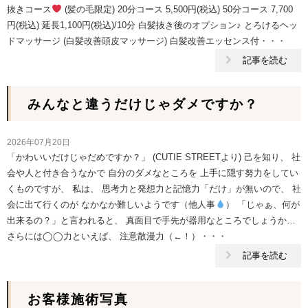
抜きコース
(髪の毛限定) 20分コース 5,500円(税込) 50分コース 7,700
円(税込) 延長1,100円(税込)/10分 白髪抜き後のオプション♪ とろけるヘッ
ドマッサージ (白髪改善頭皮マッサージ) 白髪改善エッセンス付・・・
記事を読む
みんなと違うだけじゃダメですか？
2026年07月20日
「かわいいだけじゃだめですか？」 (CUTIE STREETより) 己を知り、 社
会や人と付き合うなかで 自分のダメなところを 上手に隠す努力をしてい
くものですが、 私は、 思考力と発想力と記憶力「だけ」が無いので、 社
会に出て行くのが なかなか難しいようです（他人事
） 「じゃぁ、何が
出来るの？」と言われると、 真面目で手先が器用なところでしょうか…
さらには◯◯力といえば、 注意散漫力（←！）・・・
記事を読む
お客様施術写真