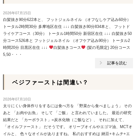
2026年07月15日
白髪抜き90分622本と、 フットジェルネイル （オフなしケア込み60分）
トータル2時間30分 多摩地区在住 ↓↓↓ 白髪抜き80分834本と、 フットド
ライケアコース（30分） トータル1時間50分 新宿区在住 ↓↓↓ 白髪抜き50
分コース526本と フットジェルネイル （オフケア込み90分） トータル2
時間20分 目黒区在住 ↓↓↓
白髪抜きコース
(髪の毛限定) 20分コース
5,50・・・
記事を読む
ベジファーストは間違い？
2026年07月10日
太りにくい身体作りをするには食べ方を 「野菜から食べましょう」 その
あと 「お肉やお魚」 そして 「ご飯」 と言われていました。 最近の研究
結果だと 「カーボラスト」=炭水化物（ご飯など）、 それに加えて、
「オイルファースト」 だそうです。 オリーブオイルやエゴマ油、MCTオ
イルと、 色々なオイルがありますね。 私のおすすめは 納豆+キムチ+エ